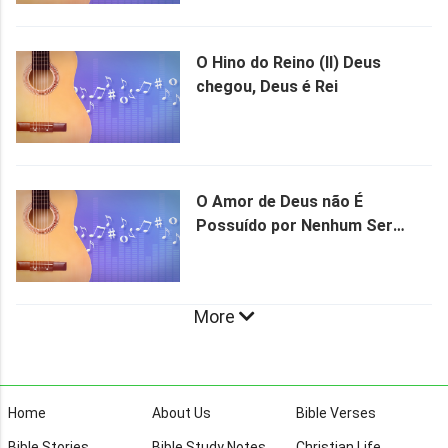
O Hino do Reino (II) Deus
chegou, Deus é Rei
O Amor de Deus não É
Possuído por Nenhum Ser
Criado
More
Home
About Us
Bible Verses
Bible Stories
Bible Study Notes
Christian Life