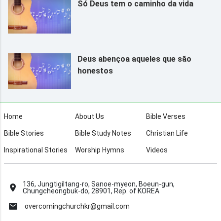
Só Deus tem o caminho da vida
Deus abençoa aqueles que são
honestos
Home
About Us
Bible Verses
Bible Stories
Bible Study Notes
Christian Life
Inspirational Stories
Worship Hymns
Videos
136, Jungtigiltang-ro, Sanoe-myeon, Boeun-gun,
Chungcheongbuk-do, 28901, Rep. of KOREA
overcomingchurchkr@gmail.com