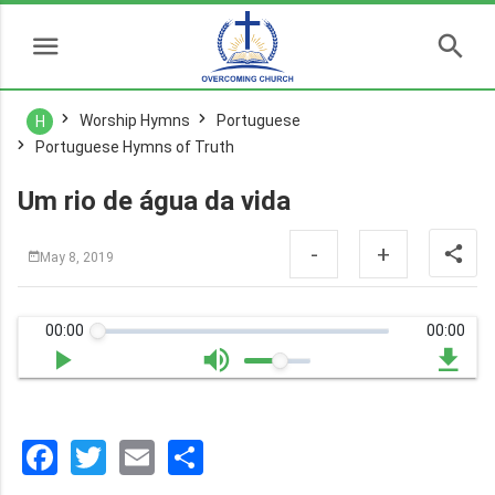
Worship Hymns
Portuguese
H
Portuguese Hymns of Truth
Um rio de água da vida
-
+
May 8, 2019
00:00
00:00
Facebook
Twitter
Email
分
享