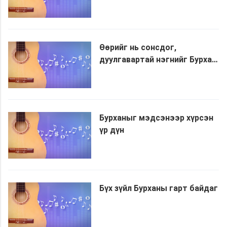
Өөрийг нь сонсдог,
дуулгавартай нэгнийг Бурхан
нандигнадаг
Бурханыг мэдсэнээр хүрсэн
үр дүн
Бүх зүйл Бурханы гарт байдаг