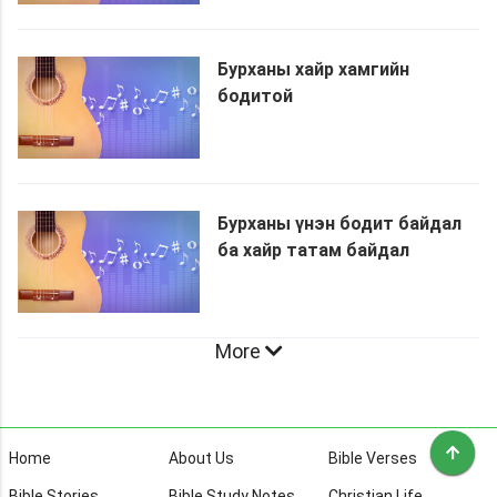
Бурханы хайр хамгийн
бодитой
Бурханы үнэн бодит байдал
ба хайр татам байдал
More
Home
About Us
Bible Verses
Bible Stories
Bible Study Notes
Christian Life