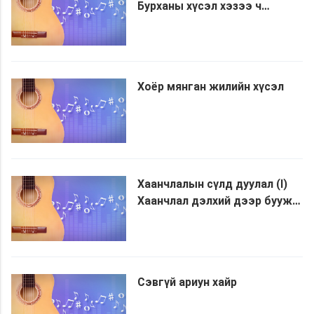
Бурханы хүсэл хэзээ ч
өөрчлөгдөхгүй
Хоёр мянган жилийн хүсэл
Хаанчлалын сүлд дуулал (I)
Хаанчлал дэлхий дээр бууж
ирлээ
Сэвгүй ариун хайр