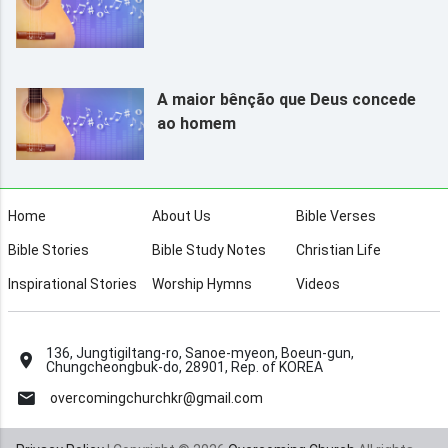
A maior bênção que Deus concede
ao homem
Home
About Us
Bible Verses
Bible Stories
Bible Study Notes
Christian Life
Inspirational Stories
Worship Hymns
Videos
136, Jungtigiltang-ro, Sanoe-myeon, Boeun-gun,
Chungcheongbuk-do, 28901, Rep. of KOREA
overcomingchurchkr@gmail.com