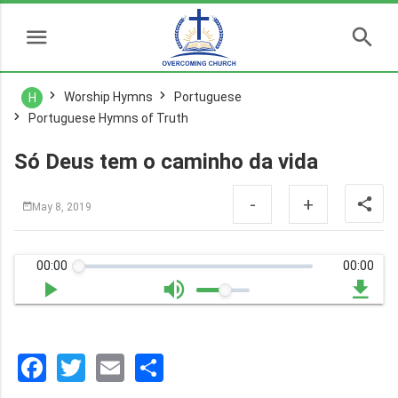
Worship Hymns
Portuguese
H
Portuguese Hymns of Truth
Só Deus tem o caminho da vida
-
+
May 8, 2019
00:00
00:00
Facebook
Twitter
Email
分
享