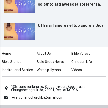
soltanto attraverso la sofferenza
del raffinamento
Offrirai l'amore nel tuo cuore a Dio?
Home
About Us
Bible Verses
Bible Stories
Bible Study Notes
Christian Life
Inspirational Stories
Worship Hymns
Videos
136, Jungtigiltang-ro, Sanoe-myeon, Boeun-gun,
Chungcheongbuk-do, 28901, Rep. of KOREA
overcomingchurchkr@gmail.com