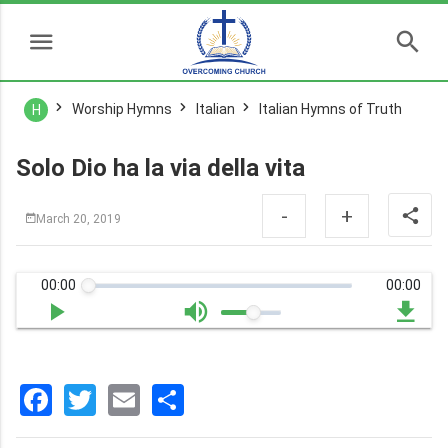
Worship Hymns
Italian
Italian Hymns of Truth
H
Solo Dio ha la via della vita
-
+
March 20, 2019
00:00
00:00
Facebook
Twitter
Email
分
享