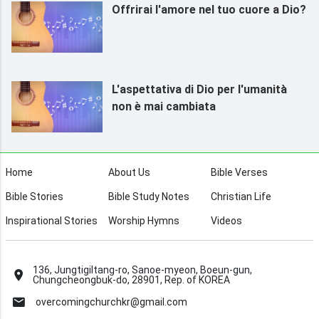
Offrirai l'amore nel tuo cuore a Dio?
L'aspettativa di Dio per l'umanità
non è mai cambiata
Home
About Us
Bible Verses
Bible Stories
Bible Study Notes
Christian Life
Inspirational Stories
Worship Hymns
Videos
136, Jungtigiltang-ro, Sanoe-myeon, Boeun-gun,
Chungcheongbuk-do, 28901, Rep. of KOREA
overcomingchurchkr@gmail.com