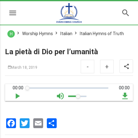
Worship Hymns
Italian
Italian Hymns of Truth
H
La pietà di Dio per l’umanità
-
+
March 18, 2019
00:00
00:00
Facebook
Twitter
Email
分
享