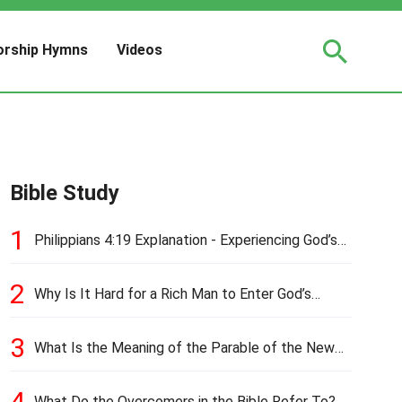
rship Hymns
Videos
Bible Study
1
Philippians 4:19 Explanation - Experiencing God’s
Love and Provision
2
Why Is It Hard for a Rich Man to Enter God’s
Kingdom?
3
What Is the Meaning of the Parable of the New
Cloth and Old Garment?
4
What Do the Overcomers in the Bible Refer To?