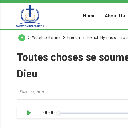
Home
About Us
Worship Hymns
French
French Hymns of Trut
H
Toutes choses se soumet
Dieu
April 25, 2019
00:00