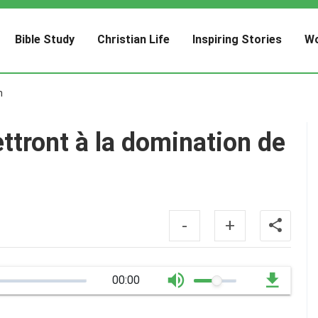
Bible Study
Christian Life
Inspiring Stories
Wo
h
tront à la domination de
-
+
00:00