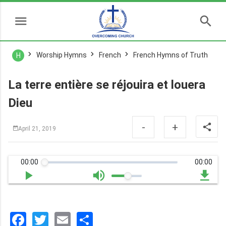
Worship Hymns
French
French Hymns of Truth
H
La terre entière se réjouira et louera
Dieu
-
+
April 21, 2019
00:00
00:00
Facebook
Twitter
Email
分