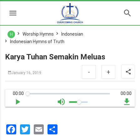
Worship Hymns
Indonesian
H
Indonesian Hymns of Truth
Karya Tuhan Semakin Meluas
-
+
January 16, 2019
00:00
00:00
Facebook
Twitter
Email
分
享