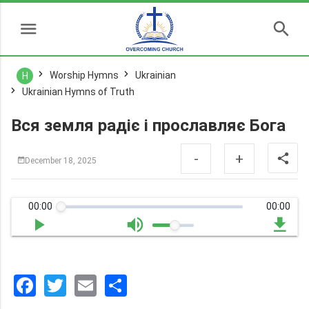
Worship Hymns
Ukrainian
H
Ukrainian Hymns of Truth
Вся земля радіє і прославляє Бога
-
+
December 18, 2025
00:00
00:00
Facebook
Twitter
Email
分
享