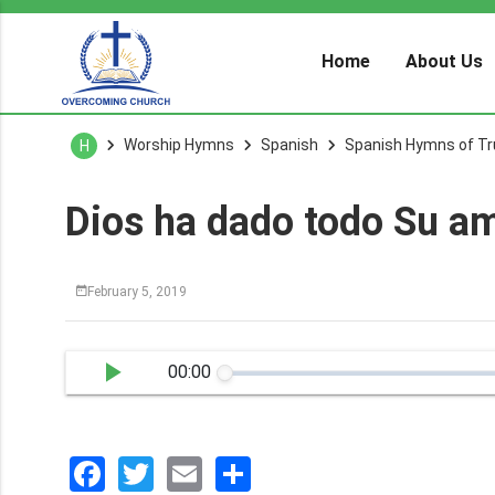
Home
About Us
Worship Hymns
Spanish
Spanish Hymns of Tr
H
Dios ha dado todo Su a
February 5, 2019
00:00
Facebook
Twitter
Email
分