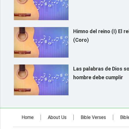
Himno del reino (I) El r
(Coro)
Las palabras de Dios so
hombre debe cumplir
Home
About Us
Bible Verses
Bibl