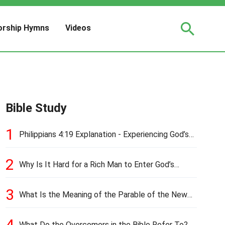
rship Hymns
Videos
Bible Study
1
Philippians 4:19 Explanation - Experiencing God’s
Love and Provision
2
Why Is It Hard for a Rich Man to Enter God’s
Kingdom?
3
What Is the Meaning of the Parable of the New
Cloth and Old Garment?
4
What Do the Overcomers in the Bible Refer To?