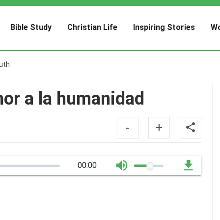
Bible Study
Christian Life
Inspiring Stories
Wo
uth
mor a la humanidad
-
+
00:00