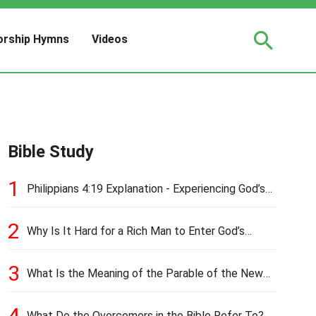
rship Hymns
Videos
Bible Study
1
Philippians 4:19 Explanation - Experiencing God’s
Love and Provision
2
Why Is It Hard for a Rich Man to Enter God’s
Kingdom?
3
What Is the Meaning of the Parable of the New
Cloth and Old Garment?
4
What Do the Overcomers in the Bible Refer To?