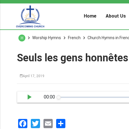
Home
About Us
Worship Hymns
French
Church Hymns in Fren
H
Seuls les gens honnêtes
April 17, 2019
00:00
Facebook
Twitter
Email
分