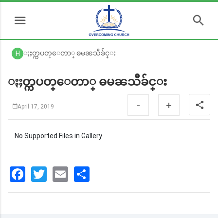
ႏႈတ္ကပတ္ေတာ္ ဓမၼသီခ်င္း
H
ႏႈတ္ကပတ္ေတာ္ ဓမၼသီခ်င္း
-
+
April 17, 2019
No Supported Files in Gallery
Facebook
Twitter
Email
分
享