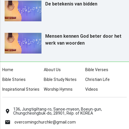
De betekenis van bidden
Mensen kennen God beter door het
werk van woorden
Home
About Us
Bible Verses
Bible Stories
Bible Study Notes
Christian Life
Inspirational Stories
Worship Hymns
Videos
136, Jungtigiltang-ro, Sanoe-myeon, Boeun-gun,
Chungcheongbuk-do, 28901, Rep. of KOREA
overcomingchurchkr@gmail.com