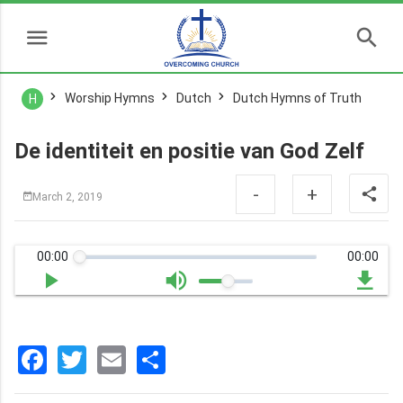
Worship Hymns
Dutch
Dutch Hymns of Truth
H
De identiteit en positie van God Zelf
-
+
March 2, 2019
00:00
00:00
Facebook
Twitter
Email
分
享