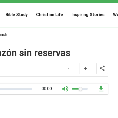
Bible Study
Christian Life
Inspiring Stories
Wo
nish
azón sin reservas
-
+
00:00