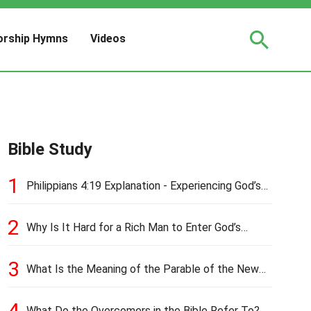
rship Hymns
Videos
Bible Study
1
Philippians 4:19 Explanation - Experiencing God’s
Love and Provision
2
Why Is It Hard for a Rich Man to Enter God’s
Kingdom?
3
What Is the Meaning of the Parable of the New
Cloth and Old Garment?
4
What Do the Overcomers in the Bible Refer To?