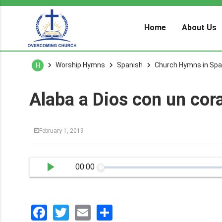
Home
About Us
Worship Hymns
Spanish
Church Hymns in Spa
H
Alaba a Dios con un cor
February 1, 2019
00:00
Facebook
Twitter
Email
分