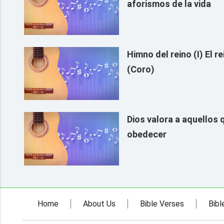
aforismos de la vida
Himno del reino (I) El r
(Coro)
Dios valora a aquellos 
obedecer
Home
About Us
Bible Verses
Bibl