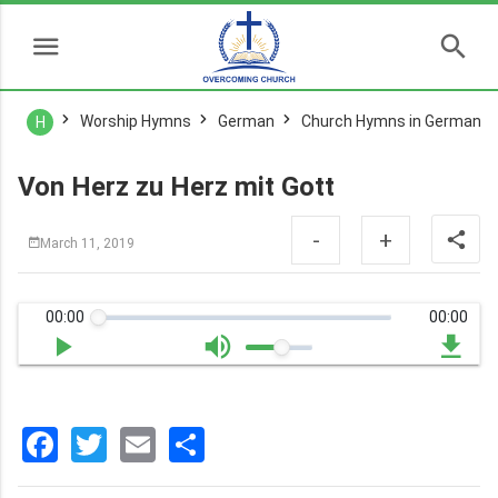
Worship Hymns
German
Church Hymns in German
H
Von Herz zu Herz mit Gott
-
+
March 11, 2019
00:00
00:00
Facebook
Twitter
Email
分
享