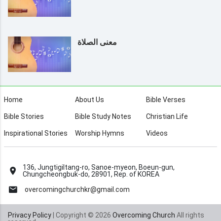
معنى الصلاة
Home
About Us
Bible Verses
Bible Stories
Bible Study Notes
Christian Life
Inspirational Stories
Worship Hymns
Videos
136, Jungtigiltang-ro, Sanoe-myeon, Boeun-gun,
Chungcheongbuk-do, 28901, Rep. of KOREA
overcomingchurchkr@gmail.com
Privacy Policy
| Copyright © 2026
Overcoming Church
All rights