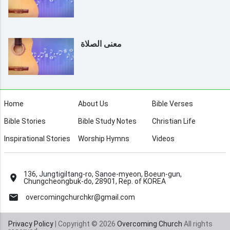
معنى الصلاة
Home
About Us
Bible Verses
Bible Stories
Bible Study Notes
Christian Life
Inspirational Stories
Worship Hymns
Videos
136, Jungtigiltang-ro, Sanoe-myeon, Boeun-gun,
Chungcheongbuk-do, 28901, Rep. of KOREA
overcomingchurchkr@gmail.com
Privacy Policy
| Copyright © 2026
Overcoming Church
All rights