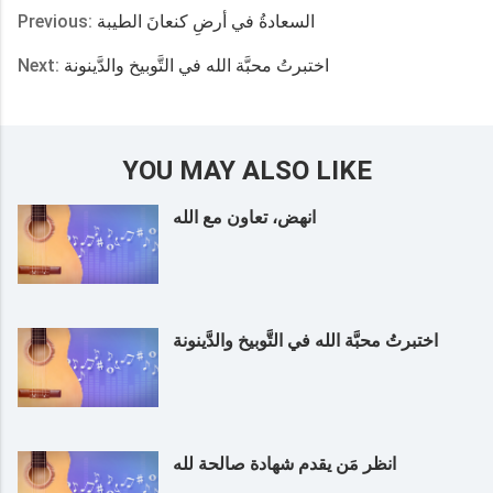
Previous:
السعادةُ في أرضِ كنعانَ الطيبة
Next:
اختبرتُ محبَّة الله في التَّوبيخ والدَّينونة
YOU MAY ALSO LIKE
انهض، تعاون مع الله
اختبرتُ محبَّة الله في التَّوبيخ والدَّينونة
انظر مَن يقدم شهادة صالحة لله