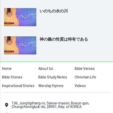
いのちの水の川
神の義の性質は特有である
Home
About Us
Bible Verses
Bible Stories
Bible Study Notes
Christian Life
Inspirational Stories
Worship Hymns
Videos
136, Jungtigiltang-ro, Sanoe-myeon, Boeun-gun,
Chungcheongbuk-do, 28901, Rep. of KOREA