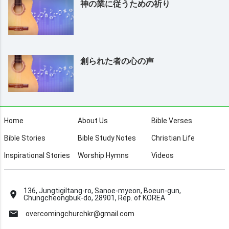
神の業に従うための祈り
創られた者の心の声
Home
About Us
Bible Verses
Bible Stories
Bible Study Notes
Christian Life
Inspirational Stories
Worship Hymns
Videos
136, Jungtigiltang-ro, Sanoe-myeon, Boeun-gun,
Chungcheongbuk-do, 28901, Rep. of KOREA
overcomingchurchkr@gmail.com