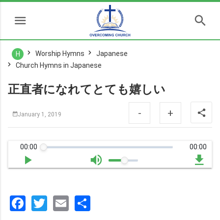
Worship Hymns
Japanese
H
Church Hymns in Japanese
正直者になれてとても嬉しい
-
+
January 1, 2019
00:00
00:00
Facebook
Twitter
Email
分
享