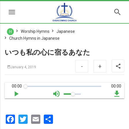
Worship Hymns
Japanese
H
Church Hymns in Japanese
いつも私の心に宿るあなた
-
+
January 4, 2019
00:00
00:00
Facebook
Twitter
Email
分
享