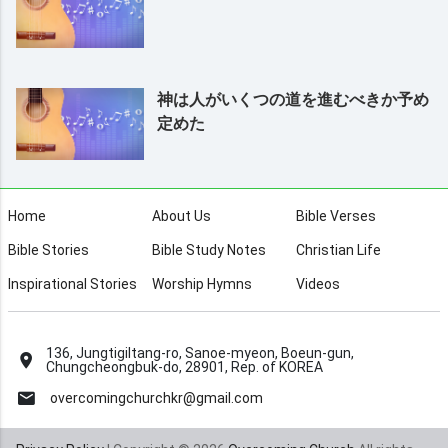
神は⼈がいくつの道を進むべきか予め
定めた
Home
About Us
Bible Verses
Bible Stories
Bible Study Notes
Christian Life
Inspirational Stories
Worship Hymns
Videos
136, Jungtigiltang-ro, Sanoe-myeon, Boeun-gun,
Chungcheongbuk-do, 28901, Rep. of KOREA
overcomingchurchkr@gmail.com