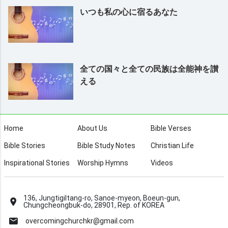
いつも私の心に宿るあなた
全ての国々と全ての民族は全能神を讃
える
Home
About Us
Bible Verses
Bible Stories
Bible Study Notes
Christian Life
Inspirational Stories
Worship Hymns
Videos
136, Jungtigiltang-ro, Sanoe-myeon, Boeun-gun,
Chungcheongbuk-do, 28901, Rep. of KOREA
overcomingchurchkr@gmail.com