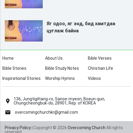
Яг одоо, яг энд, бид хамтдаа
цуглаж байна
Home
About Us
Bible Verses
Bible Stories
Bible Study Notes
Christian Life
Inspirational Stories
Worship Hymns
Videos
136, Jungtigiltang-ro, Sanoe-myeon, Boeun-gun,
Chungcheongbuk-do, 28901, Rep. of KOREA
overcomingchurchkr@gmail.com
Privacy Policy
| Copyright © 2026
Overcoming Church
All rights
reserved