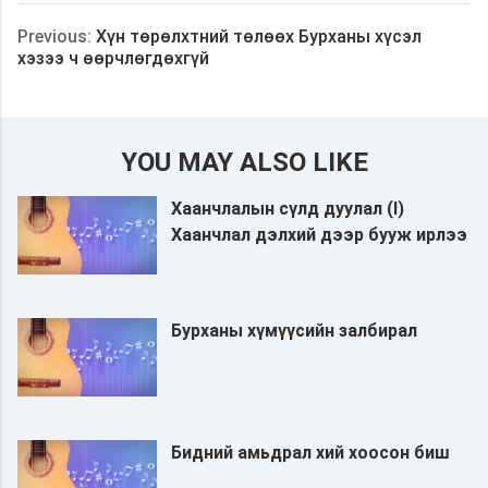
Previous:
Хүн төрөлхтний төлөөх Бурханы хүсэл
хэзээ ч өөрчлөгдөхгүй
YOU MAY ALSO LIKE
Хаанчлалын сүлд дуулал (I)
Хаанчлал дэлхий дээр бууж ирлээ
Бурханы хүмүүсийн залбирал
Бидний амьдрал хий хоосон биш