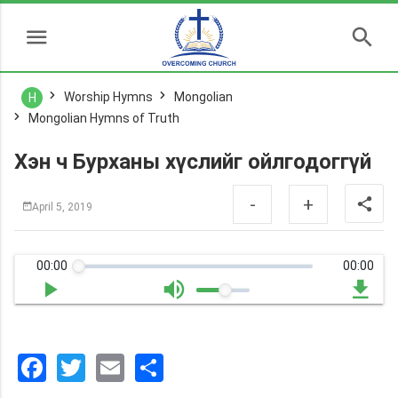
Worship Hymns
Mongolian
H
Mongolian Hymns of Truth
Хэн ч Бурханы хүслийг ойлгодоггүй
-
+
April 5, 2019
00:00
00:00
Facebook
Twitter
Email
分
享